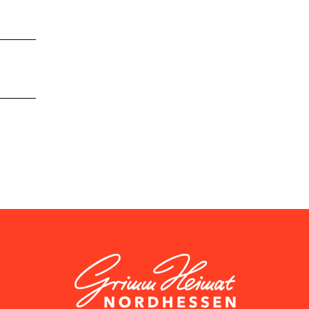
GrimmHeimat NordHessen