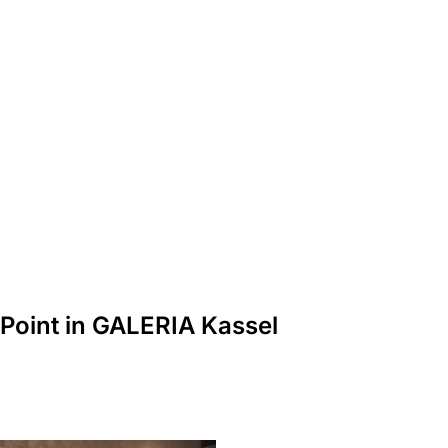
t
ten
Point in GALERIA Kassel
 &
ünfte
ett