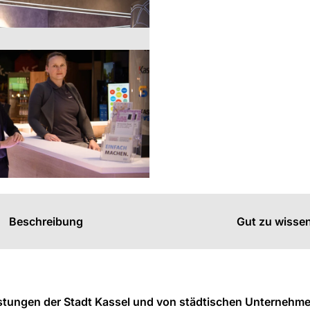
s
n
n
Beschreibung
Gut zu wisse
Leistungen der Stadt Kassel und von städtischen Unternehm