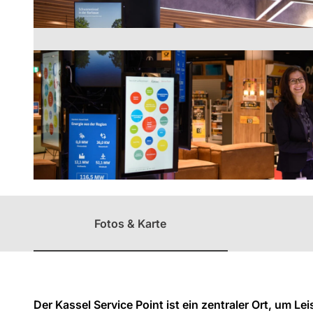
Unterweg
Regio
mit Kinder
Überblick
GrimmHei
mat
Nordhess
en
© Kassel Marketing GmbH
Fotos & Karte
Der Kassel Service Point ist ein zentraler Ort, um 