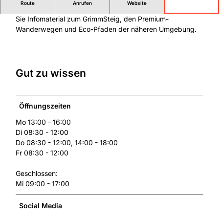
Route
Anrufen
Website
d
In der Tourist-Information der Gemeinde Nieste erhalten
G
Sie Infomaterial zum GrimmSteig, den Premium-
e
Wanderwegen und Eco-Pfaden der näheren Umgebung.
m
e
i
n
Gut zu wissen
e
v
e
Öffnungszeiten
r
w
Mo 13:00 - 16:00
a
Di 08:30 - 12:00
l
Do 08:30 - 12:00, 14:00 - 18:00
t
Fr 08:30 - 12:00
u
n
Geschlossen:
g
Mi 09:00 - 17:00
Social Media