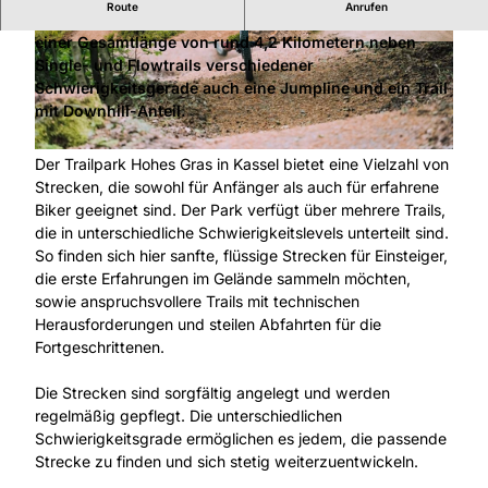
Route
Anrufen
Der öffentliche und kostenlose Trailpark bietet auf
einer Gesamtlänge von rund 4,2 Kilometern neben
© Naturpark Habichtswald, Luxfotowerk |
© Naturpark Habichtswald, Luxfotowerk |
CC-BY-SA
CC-BY-SA
Single- und Flowtrails verschiedener
Schwierigkeitsgerade auch eine Jumpline und ein Trail
mit Downhill-Anteil.
© Luxfotowerk cc by NPH |
CC-BY
Der Trailpark Hohes Gras in Kassel bietet eine Vielzahl von
Strecken, die sowohl für Anfänger als auch für erfahrene
Biker geeignet sind. Der Park verfügt über mehrere Trails,
die in unterschiedliche Schwierigkeitslevels unterteilt sind.
So finden sich hier sanfte, flüssige Strecken für Einsteiger,
die erste Erfahrungen im Gelände sammeln möchten,
sowie anspruchsvollere Trails mit technischen
Herausforderungen und steilen Abfahrten für die
Fortgeschrittenen.
Die Strecken sind sorgfältig angelegt und werden
regelmäßig gepflegt. Die unterschiedlichen
Schwierigkeitsgrade ermöglichen es jedem, die passende
Strecke zu finden und sich stetig weiterzuentwickeln.