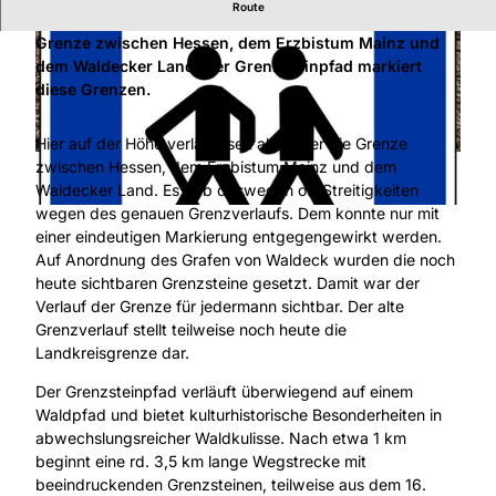
Route
Nahe dem Wanderparkplatz verläuft seit alters her die
Grenze zwischen Hessen, dem Erzbistum Mainz und
dem Waldecker Land. Der Grenzsteinpfad markiert
diese Grenzen.
Hier auf der Höhe verläuft seit alters her die Grenze
© Naturpark Habichtswald, Claudia Thöne |
CC-BY-SA
zwischen Hessen, dem Erzbistum Mainz und dem
Waldecker Land. Es gab deswegen oft Streitigkeiten
wegen des genauen Grenzverlaufs. Dem konnte nur mit
©
CC-BY
einer eindeutigen Markierung entgegengewirkt werden.
Auf Anordnung des Grafen von Waldeck wurden die noch
heute sichtbaren Grenzsteine gesetzt. Damit war der
Verlauf der Grenze für jedermann sichtbar. Der alte
Grenzverlauf stellt teilweise noch heute die
Landkreisgrenze dar.
Der Grenzsteinpfad verläuft überwiegend auf einem
Waldpfad und bietet kulturhistorische Besonderheiten in
abwechslungsreicher Waldkulisse. Nach etwa 1 km
beginnt eine rd. 3,5 km lange Wegstrecke mit
beeindruckenden Grenzsteinen, teilweise aus dem 16.