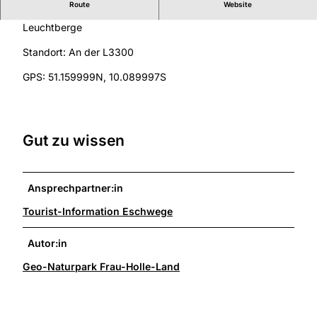
Route
Website
Wanderparkplatz für den Premiumweg P3 Blaue Kuppe-
Leuchtberge
Standort: An der L3300
GPS: 51.159999N, 10.089997S
Gut zu wissen
Ansprechpartner:in
Tourist-Information Eschwege
Autor:in
Geo-Naturpark Frau-Holle-Land