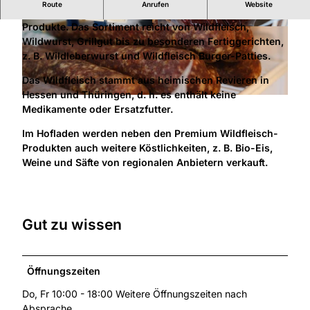
Route
Anrufen
Website
Verarbeitung von Premium Wildfleisch und Verkauf der
Produkte. Das Sortiment reicht von Wildfleisch,
© David Straßer
© Rotkäppchenland, Patrick Pfaff |
CC-BY-SA
Wildwurst, Grillgut bis zu besonderen Fertiggerichten,
z. B. Wildleberwurst und Wildfleisch Burger-Patties.
Das Wildfleisch stammt aus heimischen Revieren in
Hessen und Thüringen, d. h. es enthält keine
© Rotkäppchenland, Patrick Pfaff |
CC-BY-SA
Medikamente oder Ersatzfutter.
Im Hofladen werden neben den Premium Wildfleisch-
Produkten auch weitere Köstlichkeiten, z. B. Bio-Eis,
Weine und Säfte von regionalen Anbietern verkauft.
Gut zu wissen
Öffnungszeiten
Do, Fr 10:00 - 18:00 Weitere Öffnungszeiten nach
Absprache