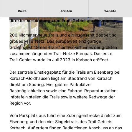
Route
Anrufen
Website
Zentraler Einstiegsplatz in die Green Trails Korbach mit
direkter Verbindung zum Trail-Gebiet am Eisenberg.
© Stadt Korbach |
CC-BY-SA
© Stadt Korbach |
CC-BY-SA
200 Kilometer neue Trails und ein insgesamt doppelt so
großes MTB-Netz. Das europaweit einzigartige
Großprojekt "Green Trails" entwickelt eines der größten
© Stadt Korbach |
CC-BY-SA
zusammenhängenden Trail-Netze Europas. Das erste
Trail-Gebiet wurde im Juli 2023 in Korbach eröffnet.
Der zentrale Einstiegsplatz für die Trails am Eisenberg bei
Korbach-Goldhausen liegt am Stadtrand von Korbach
direkt am Südring. Hier gibt es Parkplätze,
Rastmöglichkeiten sowie eine Fahrrad-Reparaturstation.
Infotafeln stellen die Trails sowie weitere Radwege der
Region vor.
Vom Parkplatz aus führt eine Zubringerstrecke direkt zum
Eisenberg und den vier Singeletrails des Trail-Gebiets
Korbach. Außerdem finden Radler*innen Anschluss an das