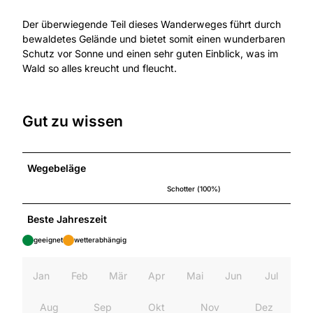
Der überwiegende Teil dieses Wanderweges führt durch
bewaldetes Gelände und bietet somit einen wunderbaren
Schutz vor Sonne und einen sehr guten Einblick, was im
Wald so alles kreucht und fleucht.
Gut zu wissen
Wegebeläge
Schotter (100%)
Beste Jahreszeit
geeignet
wetterabhängig
Jan
Feb
Mär
Apr
Mai
Jun
Jul
Aug
Sep
Okt
Nov
Dez