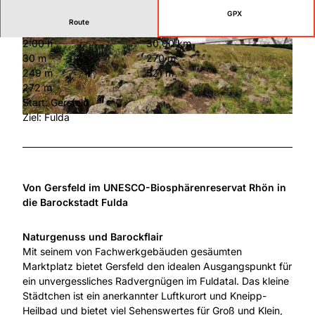
GPX
Route
2:00 h
30,00 km
© Rhön GmbH
© GrimmHeimat NordHessen
30 m
270 m
249 m
521 m
272 m
Start: Gersfeld
Ziel: Fulda
© Rhön GmbH
Von Gersfeld im UNESCO-Biosphärenreservat Rhön in
die Barockstadt Fulda
Naturgenuss und Barockflair
Mit seinem von Fachwerkgebäuden gesäumten
Marktplatz bietet Gersfeld den idealen Ausgangspunkt für
ein unvergessliches Radvergnügen im Fuldatal. Das kleine
Städtchen ist ein anerkannter Luftkurort und Kneipp-
Heilbad und bietet viel Sehenswertes für Groß und Klein,