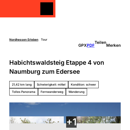
Z
u
Merkzettel
Merkzettel
Suche
m
I
n
h
a
Nordhessen Erleben
Tour
Teilen
Freizeit
GPX
PDF
Merken
l
gestalten
t
Überblick
Habichtswaldsteig Etappe 4 von
Entdecken
Unterkünfte
&
Naumburg zum Edersee
Genießen
Über
Aktiv sein
die
21,42 km lang
Schwierigkeit: mittel
Kondition: schwer
Schlechtw
Region
etter
Tolles Panorama
Fernwanderweg
Wanderung
Überbli
Unterweg
ck
s mit
Grimm
Kindern
Heimat
Nordhe
ssen