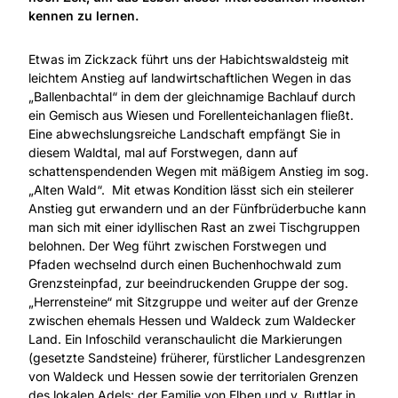
kennen zu lernen.
Etwas im Zickzack führt uns der Habichtswaldsteig mit
leichtem Anstieg auf landwirtschaftlichen Wegen in das
„Ballenbachtal“ in dem der gleichnamige Bachlauf durch
ein Gemisch aus Wiesen und Forellenteichanlagen fließt.
Eine abwechslungsreiche Landschaft empfängt Sie in
diesem Waldtal, mal auf Forstwegen, dann auf
schattenspendenden Wegen mit mäßigem Anstieg im sog.
„Alten Wald“. Mit etwas Kondition lässt sich ein steilerer
Anstieg gut erwandern und an der Fünfbrüderbuche kann
man sich mit einer idyllischen Rast an zwei Tischgruppen
belohnen. Der Weg führt zwischen Forstwegen und
Pfaden wechselnd durch einen Buchenhochwald zum
Grenzsteinpfad, zur beeindruckenden Gruppe der sog.
„Herrensteine“ mit Sitzgruppe und weiter auf der Grenze
zwischen ehemals Hessen und Waldeck zum Waldecker
Land. Ein Infoschild veranschaulicht die Markierungen
(gesetzte Sandsteine) früherer, fürstlicher Landesgrenzen
von Waldeck und Hessen sowie der territorialen Grenzen
des lokalen Adels: der Familie von Elben und v. Buttlar in