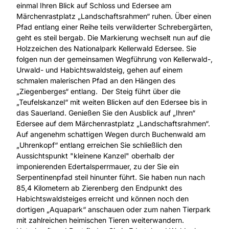
einmal Ihren Blick auf Schloss und Edersee am
Märchenrastplatz „Landschaftsrahmen“ ruhen. Über einen
Pfad entlang einer Reihe teils verwilderter Schrebergärten,
geht es steil bergab. Die Markierung wechselt nun auf die
Holzzeichen des Nationalpark Kellerwald Edersee. Sie
folgen nun der gemeinsamen Wegführung von Kellerwald-,
Urwald- und Habichtswaldsteig, gehen auf einem
schmalen malerischen Pfad an den Hängen des
„Ziegenberges“ entlang. Der Steig führt über die
„Teufelskanzel“ mit weiten Blicken auf den Edersee bis in
das Sauerland. Genießen Sie den Ausblick auf „Ihren“
Edersee auf dem Märchenrastplatz „Landschaftsrahmen“.
Auf angenehm schattigen Wegen durch Buchenwald am
„Uhrenkopf“ entlang erreichen Sie schließlich den
Aussichtspunkt "kleinene Kanzel" oberhalb der
imponierenden Edertalsperrmauer, zu der Sie ein
Serpentinenpfad steil hinunter führt. Sie haben nun nach
85,4 Kilometern ab Zierenberg den Endpunkt des
Habichtswaldsteiges erreicht und können noch den
dortigen „Aquapark“ anschauen oder zum nahen Tierpark
mit zahlreichen heimischen Tieren weiterwandern.