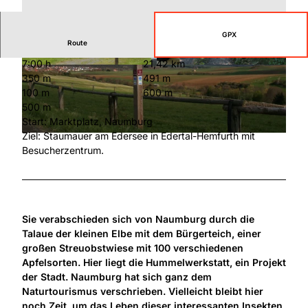
GPX
Route
7:00 h
21,42 km
© Stadt Naumburg Hessen, Claudia Thöne |
© TAG Naturpark Habichtswald e.V., Rita Rüena
350 m
491 m
CC-BY-SA
uver |
CC-BY
100 m
600 m
500 m
Start: Marktplatz, Naumburg
Ziel: Staumauer am Edersee in Edertal-Hemfurth mit
© TAG Naturpark Habichtswald e.V., Claudia Thöne |
CC-BY
Besucherzentrum.
Sie verabschieden sich von Naumburg durch die
Talaue der kleinen Elbe mit dem Bürgerteich, einer
großen Streuobstwiese mit 100 verschiedenen
Apfelsorten. Hier liegt die Hummelwerkstatt, ein Projekt
der Stadt. Naumburg hat sich ganz dem
Naturtourismus verschrieben. Vielleicht bleibt hier
noch Zeit, um das Leben dieser interessanten Insekten