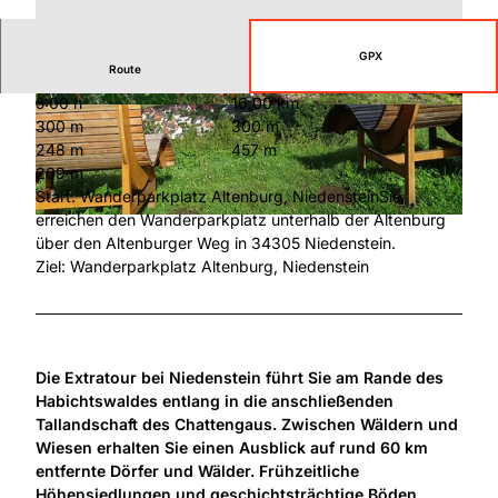
GPX
Route
5:00 h
16,00 km
© TAG Naturpark Habichtswald e.V., Stadt Nied
© TAG Naturpark Habichtswald e.V., Stadt Nied
300 m
300 m
enstein |
CC-BY
enstein |
CC-BY
248 m
457 m
209 m
Start: Wanderparkplatz Altenburg, NiedensteinSie
erreichen den Wanderparkplatz unterhalb der Altenburg
© TAG Naturpark Habichtswald e.V., Jürgen Depenbrock |
CC-BY
über den Altenburger Weg in 34305 Niedenstein.
Ziel: Wanderparkplatz Altenburg, Niedenstein
Die Extratour bei Niedenstein führt Sie am Rande des
Habichtswaldes entlang in die anschließenden
Tallandschaft des Chattengaus. Zwischen Wäldern und
Wiesen erhalten Sie einen Ausblick auf rund 60 km
entfernte Dörfer und Wälder. Frühzeitliche
Höhensiedlungen und geschichtsträchtige Böden