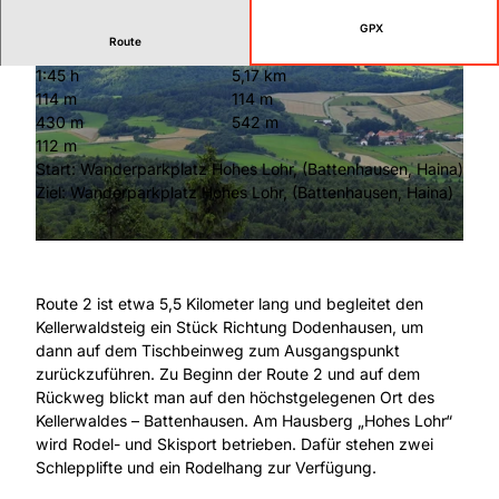
GPX
Route
1:45 h
5,17 km
114 m
114 m
430 m
542 m
112 m
Start: Wanderparkplatz Hohes Lohr, (Battenhausen, Haina)
Ziel: Wanderparkplatz Hohes Lohr, (Battenhausen, Haina)
© David Heise, Edersee | Deine Region: wild, bunt, gesund.
© Flodur63, commons.wikimedia.org |
CC-BY-SA
Route 2 ist etwa 5,5 Kilometer lang und begleitet den
Kellerwaldsteig ein Stück Richtung Dodenhausen, um
dann auf dem Tischbeinweg zum Ausgangspunkt
zurückzuführen. Zu Beginn der Route 2 und auf dem
Rückweg blickt man auf den höchstgelegenen Ort des
Kellerwaldes – Battenhausen. Am Hausberg „Hohes Lohr“
wird Rodel- und Skisport betrieben. Dafür stehen zwei
Schlepplifte und ein Rodelhang zur Verfügung.