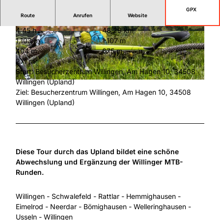
GPX
Route
Anrufen
Website
4:45 h
48,29 km
© Wolfgang Detemple Photographie |
© Tourist-Information Willingen, Maik Juleman
1.103 m
1.107 m
CC-BY-SA
n |
CC-BY-SA
404 m
675 m
271 m
Start: Besucherzentrum Willingen, Am Hagen 10, 34508
Willingen (Upland)
© Ralf Schanze, Sauerland-Radwelt e.V./ Foto: Ralf Schanze |
CC-BY-SA
Ziel: Besucherzentrum Willingen, Am Hagen 10, 34508
Willingen (Upland)
Diese Tour durch das Upland bildet eine schöne
Abwechslung und Ergänzung der Willinger MTB-
Runden.
Willingen - Schwalefeld - Rattlar - Hemmighausen -
Eimelrod - Neerdar - Bömighausen - Welleringhausen -
Usseln - Willingen