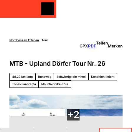
Z
u
Merkzettel
Merkzettel
Suche
m
I
n
h
a
Nordhessen Erleben
Tour
Teilen
Freizeit
GPX
PDF
Merken
l
gestalten
t
Überblick
MTB - Upland Dörfer Tour Nr. 26
Entdecken
Unterkünfte
&
Genießen
48,29 km lang
Rundweg
Schwierigkeit: mittel
Kondition: leicht
Über
Aktiv sein
die
Tolles Panorama
Mountainbike-Tour
Schlechtw
Region
etter
Überbli
Unterweg
ck
s mit
Grimm
Kindern
Heimat
Nordhe
ssen