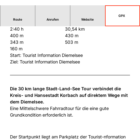
© Diemelsee Ferienregion, Marc Schnittker |
CC-BY-SA
GPX
Route
Anrufen
Website
2:40 h
30,54 km
400 m
430 m
343 m
503 m
160 m
Start: Tourist Information Diemelsee
Ziel: Tourist Information Diemelsee
Die 30 km lange Stadt-Land-See Tour verbindet die
Kreis- und Hansestadt Korbach auf direktem Wege mit
dem Diemelsee.
Eine Mittelschwere Fahrradtour für die eine gute
Grundkondition erforderlich ist.
Der Startpunkt liegt am Parkplatz der Tourist-nformation