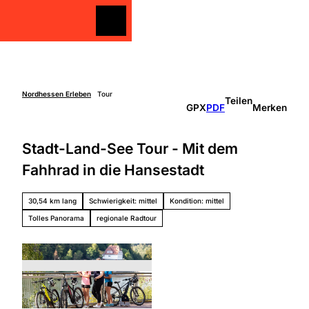
Z
u
Merkzettel
Merkzettel
Suche
m
I
n
h
a
Nordhessen Erleben
Tour
Teilen
Freizeit
GPX
PDF
Merken
l
gestalten
t
Überblick
Stadt-Land-See Tour - Mit dem
Entdecken
Unterkünfte
&
Fahhrad in die Hansestadt
Genießen
Über
Aktiv sein
die
30,54 km lang
Schwierigkeit: mittel
Kondition: mittel
Schlechtw
Region
etter
Tolles Panorama
regionale Radtour
Überbli
Unterweg
ck
s mit
Grimm
Kindern
Heimat
Nordhe
ssen