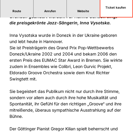
Ticket kaufen
Die Besetzung des Konzertes musste aus persönlichen
Route
Anrufen
Website
Gründen geändert werden. Für Hanna Carlson singt
die preisgekrönte Jazz-Sängerin, Inna Vysotska.
Inna Vysotska wurde in Donezk in der Ukraine geboren
und lebt heute in Hannover.
Sie ist Preisträgerin des Grand Prix Pop-Wettbewerbs
Donezk/Ukraine 2002 und 2004 und bekam 2006 den
ersten Preis des EUMAC Star Award in Bremen. Sie wirkte
zudem in Ensembles wie Colibri, Leon Gurvic Projekt,
Eldorado Groove Orchestra sowie dem Knut Richter
Swingtett mit.
Sie begeistert das Publikum nicht nur durch ihre Stimme,
sondern vor allem auch durch ihre hohe Musikalität und
Spontanität, ihr Gefühl für den richtigen „Groove“ und ihre
mitreißende, überaus sympathische Ausstrahlung auf der
Bühne.
Der Göttinger Pianist Gregor Kilian spielt beherrscht und