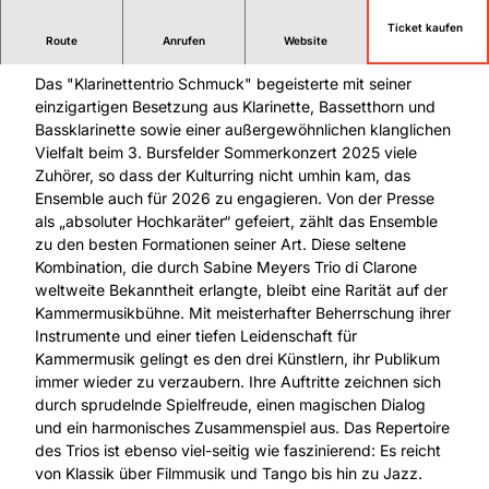
Ticket kaufen
„Swinging Clarinets“ mit dem Klarinettentrio Schmuck
Route
Anrufen
Website
Das "Klarinettentrio Schmuck" begeisterte mit seiner
einzigartigen Besetzung aus Klarinette, Bassetthorn und
Bassklarinette sowie einer außergewöhnlichen klanglichen
Vielfalt beim 3. Bursfelder Sommerkonzert 2025 viele
Zuhörer, so dass der Kulturring nicht umhin kam, das
Ensemble auch für 2026 zu engagieren. Von der Presse
als „absoluter Hochkaräter“ gefeiert, zählt das Ensemble
zu den besten Formationen seiner Art. Diese seltene
Kombination, die durch Sabine Meyers Trio di Clarone
weltweite Bekanntheit erlangte, bleibt eine Rarität auf der
Kammermusikbühne. Mit meisterhafter Beherrschung ihrer
Instrumente und einer tiefen Leidenschaft für
Kammermusik gelingt es den drei Künstlern, ihr Publikum
immer wieder zu verzaubern. Ihre Auftritte zeichnen sich
durch sprudelnde Spielfreude, einen magischen Dialog
und ein harmonisches Zusammenspiel aus. Das Repertoire
des Trios ist ebenso viel-seitig wie faszinierend: Es reicht
von Klassik über Filmmusik und Tango bis hin zu Jazz.