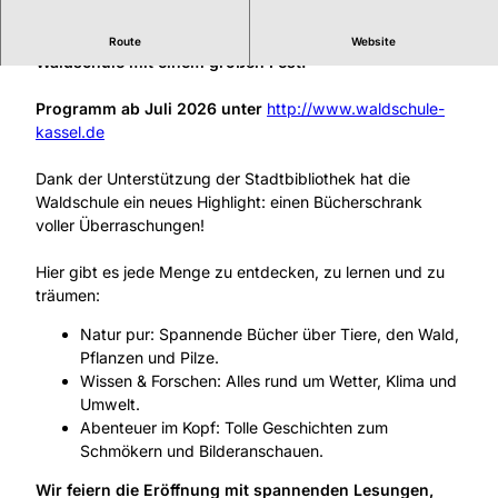
7
8
Wir feiern die Eröffnung der "Grünen Bibliothek" in der
Route
Website
0
Waldschule mit einem großen Fest.
3
0
Programm ab Juli 2026 unter
http://www.waldschule-
4
kassel.de
2
8
Dank der Unterstützung der Stadtbibliothek hat die
7
Waldschule ein neues Highlight: einen Bücherschrank
6
voller Überraschungen!
4
.
Hier gibt es jede Menge zu entdecken, zu lernen und zu
j
träumen:
p
g
Natur pur: Spannende Bücher über Tiere, den Wald,
Pflanzen und Pilze.
Wissen & Forschen: Alles rund um Wetter, Klima und
Umwelt.
Abenteuer im Kopf: Tolle Geschichten zum
Schmökern und Bilderanschauen.
Wir feiern die Eröffnung mit spannenden Lesungen,