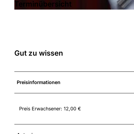
p
Terminübersicht
g
1
7
2
0
8
5
Gut zu wissen
5
3
5
1
Preisinformationen
4
9
.
j
Preis Erwachsener: 12,00 €
p
g