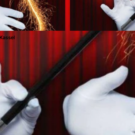
1
 Kassel
7
2
0
8
5
5
3
5
1
4
9
.
j