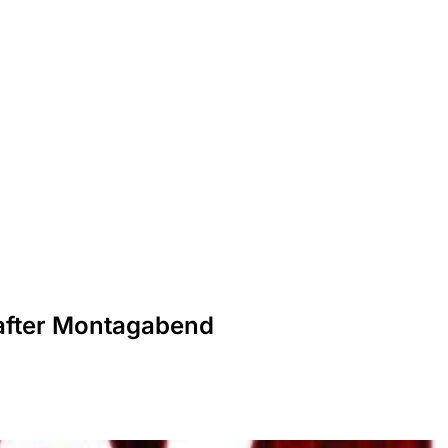
t
ten
fter Montagabend
 &
ünfte
ett