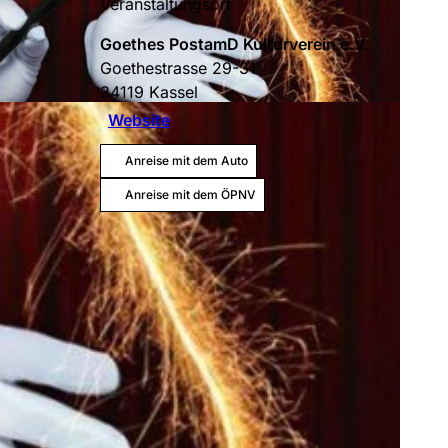
Veranstaltungsort
Goethes PostamD Kulturverein e.V.
Goethestrasse 29-31
34119
Kassel
Website
Anreise mit dem Auto
Anreise mit dem ÖPNV