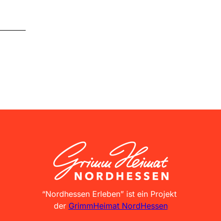
GrimmHeimat NordHessen
“Nordhessen Erleben” ist ein Projekt
der
GrimmHeimat NordHessen