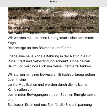
Route
ENERGIE TANKEN AN DEINEM BAUM MIT SRI SAI
PRANA YOGA
© Pia Schäfer |
CC-BY-SA
© Pia Schäfer |
CC-BY-SA
Du bist herzlich eingeladen, in die Atmosphäre des Waldes
von
Susanne Jungklaus mit all deinen Sinnen einzutauchen.
Der Wald ist eine enorme Quelle der Kraft.
© Pia Schäfer |
CC-BY-SA
Wir werden mit und ohne Übungsmatte eine bestimmte
Yoga
Reihenfolge an den Bäumen durchführen.
Erlebe eine neue Yoga-Erfahrung in der Natur, die Dir
Ruhe, Kraft und Selbstfindung schenkt. Finde deinen
Baum und verbinde Dich um Deine Energie zu tanken.
Wir starten mit einer bewussten Entschleunigung gehen
über in eine
sanfte Mobilisation und werden durch die heilsame
Kombination von
bestimmten Bewegungen an den Bäumen Energie tanken
und
Blockaden lösen und uns Zeit für die Endentspannung