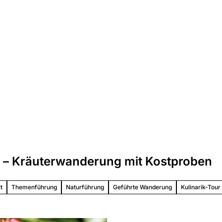
t
ten
n – Kräuterwanderung mit Kostproben
 &
ünfte
t
Themenführung
Naturführung
Geführte Wanderung
Kulinarik-Tour
ett