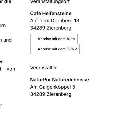
r die
Veranstaltungsort
Café Helfensteine
Auf dem Dörnberg 13
ern
34289
Zierenberg
Anreise mit dem Auto
n und
Anreise mit dem ÖPNV
er
Veranstalter
t – von
NaturPur Naturerlebnisse
Am Galgenköppel 5
34289
Zierenberg
r