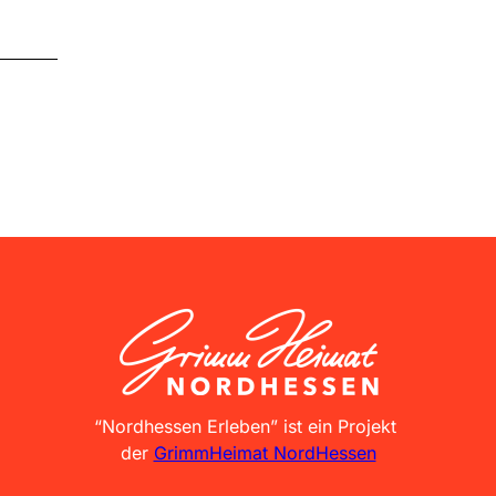
GrimmHeimat NordHessen
“Nordhessen Erleben” ist ein Projekt
der
GrimmHeimat NordHessen