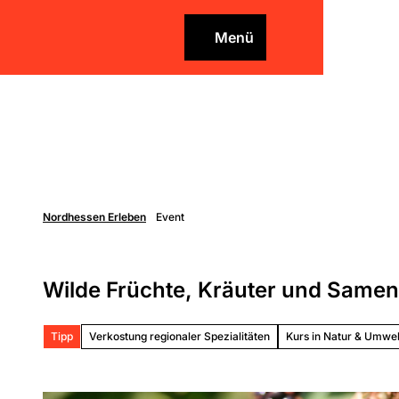
Z
u
Menü
Merkzettel
Merkzettel
Suche
m
I
n
h
a
l
t
Nordhessen Erleben
Event
Freizei
gestal
Überblick
Wilde Früchte, Kräuter und Same
Entdecken
Unterk
Genießen
Tipp
Verkostung regionaler Spezialitäten
Kurs in Natur & Umwel
Aktiv sein
Schlechtw
Über
er
die