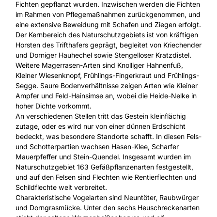
Fichten gepflanzt wurden. Inzwischen werden die Fichten
im Rahmen von Pflegemaßnahmen zurückgenommen, und
eine extensive Beweidung mit Schafen und Ziegen erfolgt.
Der Kernbereich des Naturschutzgebiets ist von kräftigen
Horsten des Trifthafers geprägt, begleitet von Kriechender
und Dorniger Hauhechel sowie Stengelloser Kratzdistel.
Weitere Magerrasen-Arten sind Knolliger Hahnenfuß,
Kleiner Wiesenknopf, Frühlings-Fingerkraut und Frühlings-
Segge. Saure Bodenverhältnisse zeigen Arten wie Kleiner
Ampfer und Feld-Hainsimse an, wobei die Heide-Nelke in
hoher Dichte vorkommt.
An verschiedenen Stellen tritt das Gestein kleinflächig
zutage, oder es wird nur von einer dünnen Erdschicht
bedeckt, was besondere Standorte schafft. In diesen Fels-
und Schotterpartien wachsen Hasen-Klee, Scharfer
Mauerpfeffer und Stein-Quendel. Insgesamt wurden im
Naturschutzgebiet 163 Gefäßpflanzenarten festgestellt,
und auf den Felsen sind Flechten wie Rentierflechten und
Schildflechte weit verbreitet.
Charakteristische Vogelarten sind Neuntöter, Raubwürger
und Dorngrasmücke. Unter den sechs Heuschreckenarten