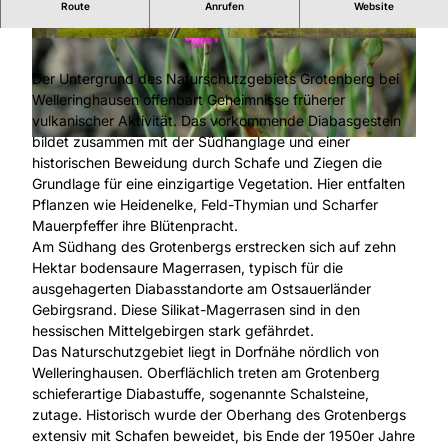
Route
Anrufen
Website
"Tanz" auf dem Vulkan
© Tourist-Information Willingen |
CC-BY-SA
© Tourist-Information Willingen |
CC-BY-SA
Der Untergrund des Naturschutzgebiets Grotenberg bei
Welleringhausen offenbart Geheimnisse früherer
vulkanischer Aktivität. Das vorkommende Diabasgestein
bildet zusammen mit der Südhanglage und einer
© Winfried Becker |
CC-BY-SA
historischen Beweidung durch Schafe und Ziegen die
Grundlage für eine einzigartige Vegetation. Hier entfalten
Pflanzen wie Heidenelke, Feld-Thymian und Scharfer
Mauerpfeffer ihre Blütenpracht.
Am Südhang des Grotenbergs erstrecken sich auf zehn
Hektar bodensaure Magerrasen, typisch für die
ausgehagerten Diabasstandorte am Ostsauerländer
Gebirgsrand. Diese Silikat-Magerrasen sind in den
hessischen Mittelgebirgen stark gefährdet.
Das Naturschutzgebiet liegt in Dorfnähe nördlich von
Welleringhausen. Oberflächlich treten am Grotenberg
schieferartige Diabastuffe, sogenannte Schalsteine,
zutage. Historisch wurde der Oberhang des Grotenbergs
extensiv mit Schafen beweidet, bis Ende der 1950er Jahre