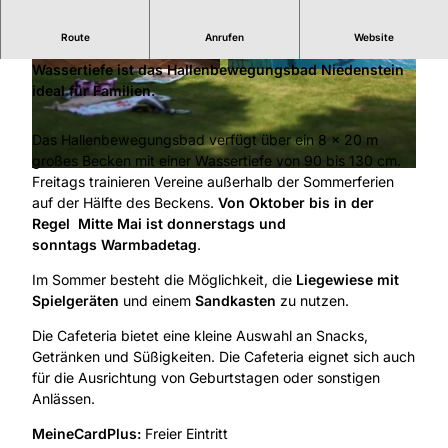
Route
Anrufen
Website
Aufgrund der Beckengröße, Wassertemperatur und
Wassertiefe ist das Hallenbewegungsbad Niedenstein
© Stadt Niedenstein |
CC-BY-SA
© Naturpark Habichtwald, Stadt Niedenstein |
CC-BY-SA
ideal für Familien.
Das Hallenbewegungsbad verfügt über ein 8 x 20 m
großes Becken mit einer Wassertiefe von 90 bis 130 cm.
© Naturpark Habichtswald, Stadt Niedenstein |
CC-BY-SA
Freitags trainieren Vereine außerhalb der Sommerferien
auf der Hälfte des Beckens.
Von Oktober bis in der
Regel Mitte Mai ist donnerstags und
sonntags Warmbadetag
.
Im Sommer besteht die Möglichkeit, die
Liegewiese mit
Spielgeräten
und einem
Sandkasten
zu nutzen.
Die Cafeteria bietet eine kleine Auswahl an Snacks,
Getränken und Süßigkeiten. Die Cafeteria eignet sich auch
für die Ausrichtung von Geburtstagen oder sonstigen
Anlässen.
MeineCardPlus:
Freier Eintritt