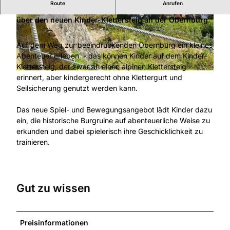
Route
Anrufen
Abenteuerlich die Burg erklimmen - das können Kinder
über den neuen Kinder-Klettersteig an der Obernburg.
© Naturpark Habichtswald, Paavo Blåfield |
© Naturpark Habichtswald, Paavo Blåfield |
CC-BY-SA
CC-BY-SA
Auf dem Weg zur beeindruckenden Obernburg ein kleines
Abenteuer erleben - das können Kinder auf dem Kinder-
Klettersteig, der zwar an einen alpinen Klettersteig
© Stadt Gudensberg, Inga Sandgaard-Heerdt |
CC-BY
erinnert, aber kindergerecht ohne Klettergurt und
Seilsicherung genutzt werden kann.
Das neue Spiel- und Bewegungsangebot lädt Kinder dazu
ein, die historische Burgruine auf abenteuerliche Weise zu
erkunden und dabei spielerisch ihre Geschicklichkeit zu
trainieren.
Gut zu wissen
Preisinformationen