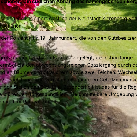
 Escheberg am südlichen Abhang des namengebenden Berg
eschiedene Lage nordwestlich der Kleinstadt Zierenberg ver
unschenen.
© Naturpark Habichtwald |
CC-BY
 der Romantik im 19. Jahrhundert, die von den Gutsbesitzer
.
roßzügiger Landschaftsgarten angelegt, der schon lange i
eg ermöglicht den abwechslungsreichen Spaziergang durch d
stand an Bäumen und Sträuchern sowie zwei Teichen. Wechse
e beachtliche Fülle von alten und jüngeren Gehölzen mach
igen Stellen das Bild. Eine Besonderheit ist das für die Reg
blühenden Türkenbundlilien. Die unmittelbare Umgebung 
 mit dem Park verknüpft.