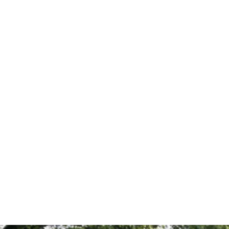
t
ten
 &
ünfte
ett