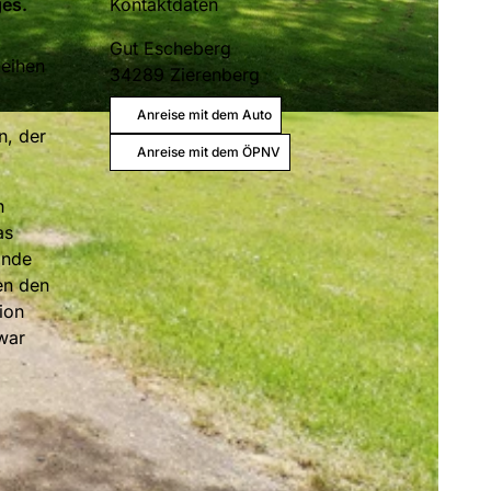
es.
Kontaktdaten
Gut Escheberg
leihen
34289
Zierenberg
Anreise mit dem Auto
n, der
Anreise mit dem ÖPNV
n
as
lnde
en den
ion
war