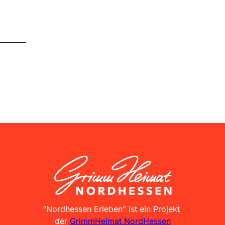
GrimmHeimat NordHessen
“Nordhessen Erleben” ist ein Projekt
der
GrimmHeimat NordHessen