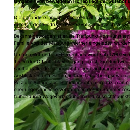
Umgeben von bewaldeten Höhen liegt der Gutshof
Die besondere landschaftliche Situation und die abg
dem Ort den Eindruck des reizvoll-romantisch Verw
© Naturpark Habichtswald |
CC-BY
Bekannt geworden ist er als Treffpunkt von Künstlern
Familie von der Malsburg, hierher eingeladen wurden
Um den Hof und das Herrenhaus wurde ab 1790 ein g
Teilen der Öffentlichkeit zugänglich ist. Ein Rundw
sanft abfallende Gelände mit einem vielfältigen Be
Ausblicke in den Garten und die Umgebung sowie ein
Reiz der Anlage aus. Staudenrabatten ergänzen an ein
eher ungewöhnliche Vorkommen der im Sommer rosa 
früher durch Wegeverbindungen und Aussichtspunkte