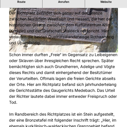
Am Richtplatz befand sich jahrhundertelang eine
Route
Anrufen
Website
Gerichtsstätte
Der Richtplatz befindet sich genau auf der Grenze
zwischen Nordrhein-Westfalen und Hessen, die hier der
historischen Grenze zwischen dem Kurfürstentum Köln
(Kurköln) und der Grafschaft Waldeck entspricht. Hier
verlaufen die beiden Qualitätswanderwege Rothaarsteig
© Sophia Beyer, Tourist-Information Willingen |
CC-BY-SA
und Uplandsteig.
Schon immer durften „Freie“ im Gegensatz zu Leibeigenen
© Tourist-Information Willingen, Herbert Roy |
CC-BY-SA
oder Sklaven über ihresgleichen Recht sprechen. Später
bemächtigten sich auch Grundherren, Adelige und Vögte
dieses Rechts und damit einhergehend der Besitztümer
der Verurteilten. Oftmals lagen die freien Gerichte abseits
der Orte. Hier am Richtplatz befand sich jahrhundertelang
die Gerichtsstätte des Gaugerichts Medebach. Das Urteil
der Richter lautete dabei immer entweder Freispruch oder
Tod.
Im Randbereich des Richtplatzes ist ein Stein aufgestellt,
der eine Bronzetafel mit folgender Inschrift trägt: „Hier, im
ehemals kurkölnisch-waldeckischen Grenzgebiet befand