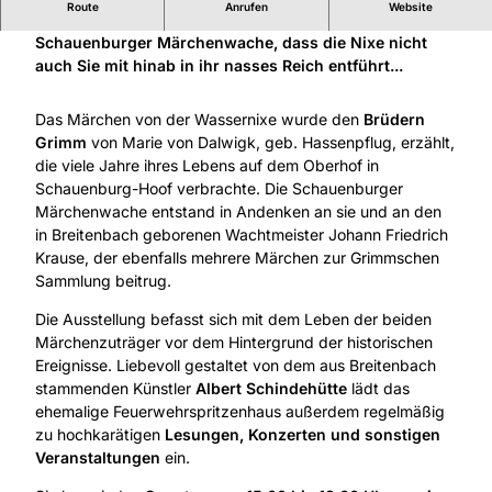
Route
Anrufen
Website
... sehen Sie sich vor am Märchenbrunnen vor der
Schauenburger Märchenwache, dass die Nixe nicht
auch Sie mit hinab in ihr nasses Reich entführt...
Das Märchen von der Wassernixe wurde den
Brüdern
Grimm
von Marie von Dalwigk, geb. Hassenpflug, erzählt,
die viele Jahre ihres Lebens auf dem Oberhof in
Schauenburg-Hoof verbrachte. Die Schauenburger
Märchenwache entstand in Andenken an sie und an den
in Breitenbach geborenen Wachtmeister Johann Friedrich
Krause, der ebenfalls mehrere Märchen zur Grimmschen
Sammlung beitrug.
Die Ausstellung befasst sich mit dem Leben der beiden
Märchenzuträger vor dem Hintergrund der historischen
Ereignisse. Liebevoll gestaltet von dem aus Breitenbach
stammenden Künstler
Albert Schindehütte
lädt das
ehemalige Feuerwehrspritzenhaus außerdem regelmäßig
zu hochkarätigen
Lesungen, Konzerten und sonstigen
Veranstaltungen
ein.