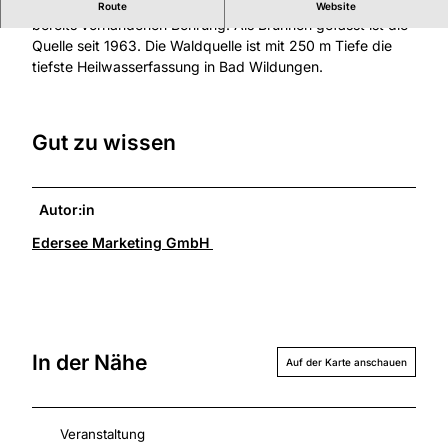
Die Waldquelle entstand 1958 nach der Aktivierung einer
Route
Website
bereits vorhandenen Bohrung. Als Brunnen gefasst ist die
Quelle seit 1963. Die Waldquelle ist mit 250 m Tiefe die
tiefste Heilwasserfassung in Bad Wildungen.
Gut zu wissen
Autor:in
Edersee Marketing GmbH
In der Nähe
Auf der Karte anschauen
Veranstaltung