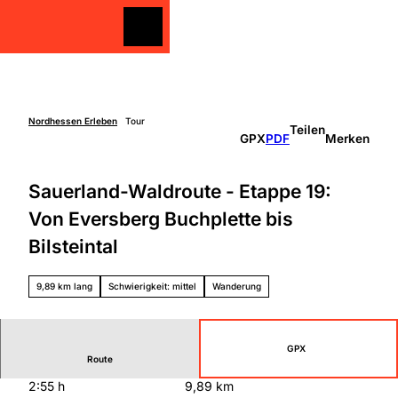
Z
u
Merkzettel
Merkzettel
Suche
m
I
n
h
a
Nordhessen Erleben
Tour
Teilen
Freizeit
GPX
PDF
Merken
l
gestalten
t
Überblick
Sauerland-Waldroute - Etappe 19:
Entdecken
Unterkünfte
&
Von Eversberg Buchplette bis
Genießen
Über
Bilsteintal
Aktiv sein
die
Schlechtw
Region
etter
Überbli
9,89 km lang
Schwierigkeit: mittel
Wanderung
Unterweg
ck
s mit
Grimm
Kindern
Heimat
GPX
Nordhe
Route
ssen
2:55 h
9,89 km