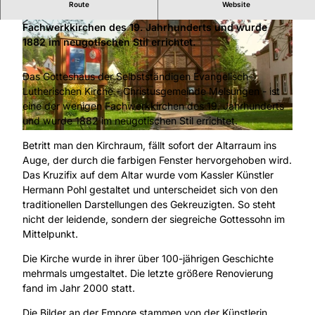
Route
Website
Die Christuskirche ist eine der wenigen
Fachwerkkirchen des 19. Jahrhunderts und wurde
1882 im neugotischen Stil errichtet.
Das Gotteshaus der Selbstständigen Evangelisch-
Lutherischen Kirche - Christusgemeinde Melsungen - ist
© Tourismusregion Melsunger Land |
CC-BY-SA
eine der wenigen Fachwerkkirchen des 19. Jahrhunderts
und wurde 1882 im neugotischen Stil errichtet.
© Tourismusregion Melsunger Land |
CC-BY-SA
Betritt man den Kirchraum, fällt sofort der Altarraum ins
Auge, der durch die farbigen Fenster hervorgehoben wird.
Das Kruzifix auf dem Altar wurde vom Kassler Künstler
Hermann Pohl gestaltet und unterscheidet sich von den
traditionellen Darstellungen des Gekreuzigten. So steht
nicht der leidende, sondern der siegreiche Gottessohn im
Mittelpunkt.
Die Kirche wurde in ihrer über 100-jährigen Geschichte
mehrmals umgestaltet. Die letzte größere Renovierung
fand im Jahr 2000 statt.
Die Bilder an der Empore stammen von der Künstlerin