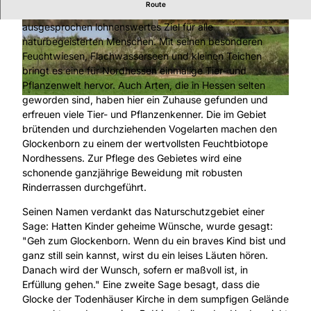
Route
Das Naturschutzgebiet Glockenborn ist ein Paradies und
ausgesprochen lohnenswertes Ziel für alle
© Naturpark Habichtswald, Johannes Brenner |
© Naturpark Habichtswald, Johannes Brenner |
CC-BY-SA
CC-BY
naturbegeisterten Menschen. Mit seinen besonderen
Feuchtwiesen, Flachwasserseen und kleinen Teichen
bringt es eine für Nordhessen einmalige Tier- und
Pflanzenwelt hervor. Auch Arten, die in Hessen selten
geworden sind, haben hier ein Zuhause gefunden und
© Naturpark Habichtswald, Johannes Brenner |
CC-BY
erfreuen viele Tier- und Pflanzenkenner. Die im Gebiet
brütenden und durchziehenden Vogelarten machen den
Glockenborn zu einem der wertvollsten Feuchtbiotope
Nordhessens. Zur Pflege des Gebietes wird eine
schonende ganzjährige Beweidung mit robusten
Rinderrassen durchgeführt.
Seinen Namen verdankt das Naturschutzgebiet einer
Sage: Hatten Kinder geheime Wünsche, wurde gesagt:
"Geh zum Glockenborn. Wenn du ein braves Kind bist und
ganz still sein kannst, wirst du ein leises Läuten hören.
Danach wird der Wunsch, sofern er maßvoll ist, in
Erfüllung gehen." Eine zweite Sage besagt, dass die
Glocke der Todenhäuser Kirche in dem sumpfigen Gelände