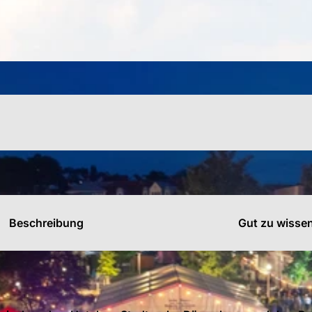
s
n
n
Beschreibung
Gut zu wisse