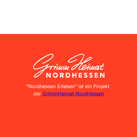
GrimmHeimat NordHessen
“Nordhessen Erleben” ist ein Projekt
der
GrimmHeimat NordHessen