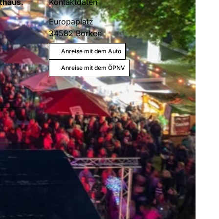
thaus.
Kontaktdaten
Europaplatz
34582
Borken
Anreise mit dem Auto
Anreise mit dem ÖPNV