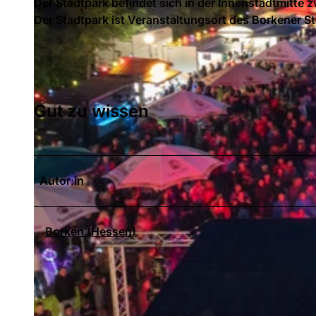
Der Stadtpark befindet sich in der Innenstadtmitte
Der Stadtpark ist Veranstaltungsort des Borkener S
Gut zu wissen
Autor:in
Borken (Hessen)