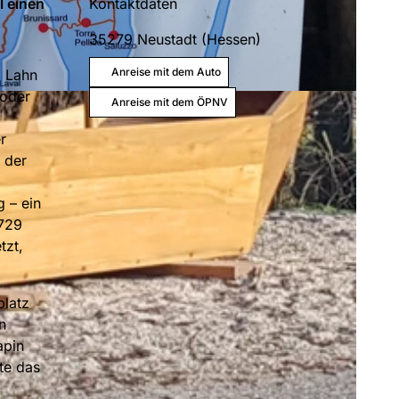
l einen
Kontaktdaten
35279
Neustadt (Hessen)
Anreise mit dem Auto
d Lahn
 oder
Anreise mit dem ÖPNV
r
 der
 – ein
1729
tzt,
platz
n
apin
te das