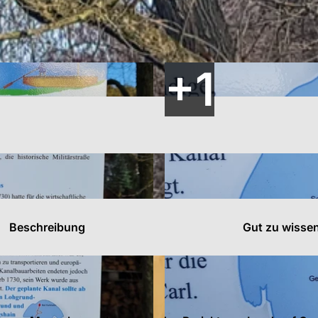
s
n
n
Beschreibung
Gut zu wisse