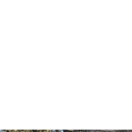
t
ten
 &
ünfte
ett