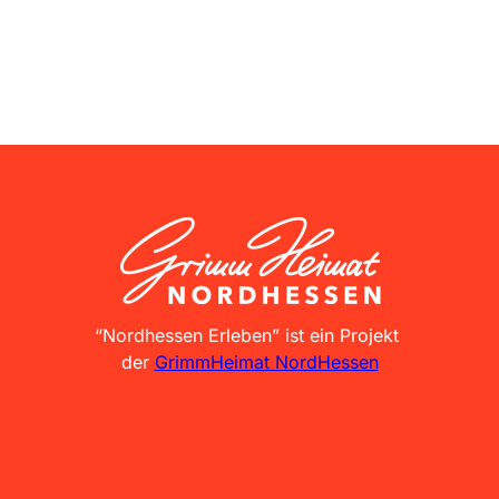
GrimmHeimat NordHessen
“Nordhessen Erleben” ist ein Projekt
der
GrimmHeimat NordHessen