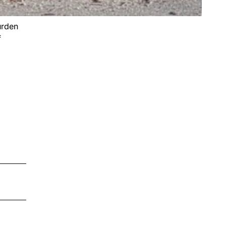
urden
f