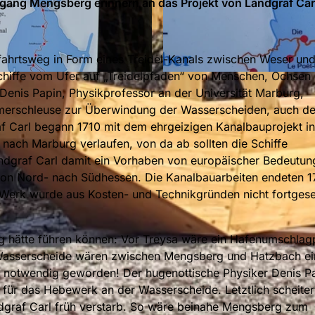
ngang Mengsberg erinnern an das Projekt von Landgraf Car
ffahrtsweg in Form eines Treidel-Kanals zwischen Weser un
chiffe vom Ufer auf „Treidelpfaden“ von Menschen, Ochsen
© Heidrun Englisch
enis Papin, Physikprofessor an der Universität Marburg,
mmerschleuse zur Überwindung der Wasserscheiden, auch de
 Carl begann 1710 mit dem ehrgeizigen Kanalbauprojekt in
 nach Marburg verlaufen, von da ab sollten die Schiffe
andgraf Carl damit ein Vorhaben von europäischer Bedeutung
r von Nord- nach Südhessen. Die Kanalbauarbeiten endeten 
 Werk wurde aus Kosten- und Technikgründen nicht fortgese
ng hätte führen können: Vor Treysa wäre ein Hafenumschlag
Wasserscheide wären zwischen Mengsberg und Hatzbach ei
n notwendig geworden! Der hugenottische Physiker Denis P
für das Hebewerk an der Wasserscheide. Letztlich scheiter
ndgraf Carl früh verstarb. So wäre beinahe Mengsberg zum