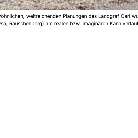
ewöhnlichen, weitreichenden Planungen des Landgraf Carl w
eysa, Rauschenberg) am realen bzw. imaginären Kanalverlau