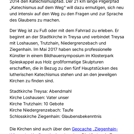
2014 den Katechismuspfad. Der 21 km lange Pilgerpfad
n
„Katechismus auf dem Weg“ will dazu ermutigen, sich neu
d
und intensiv auf den Weg zu den Fragen und zur Sprache
m
des Glaubens zu machen.
a
h
Der Weg ist zu Fuß oder mit dem Fahrrad zu erleben. Er
l
beginnt an der Stadtkirche in Treysa und verbindet Treysa
mit Loshausen, Trutzhain, Niedergrenzebach und
Ziegenhain. Im Mai 2017 haben sechs professionelle
Künstler in einem Bildhauersymposium im Klosterpark
Spieskappel aus Holz großformatige Skulpturen
erschaffen, die in Bezug zu den fünf Hauptstücken des
lutherischen Katechismus stehen und an den jeweilgen
Kirchen zu finden sind.
Stadtkirche Treysa: Abendmahl
Kirche Loshausen: Vater unser
Kirche Trutzhain: 10 Gebote
Kirche Niedergrenzebach: Taufe
Schlosskirche Ziegenhain: Glaubensbekenntnis
Die Kirchen sind auch über den
Geocache „Ziegenhain-