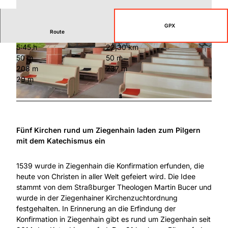
GPX
Route
5:45 h
22,30 km
T
© Christian Wachter
50 m
50 m
r
208 m
237 m
e
29 m
y
s
© Simone Roth-Happel |
CC-BY-SA
a
S
k
Fünf Kirchen rund um Ziegenhain laden zum Pilgern
u
mit dem Katechismus ein
l
p
1539 wurde in Ziegenhain die Konfirmation erfunden, die
t
heute von Christen in aller Welt gefeiert wird. Die Idee
u
stammt von dem Straßburger Theologen Martin Bucer und
r
wurde in der Ziegenhainer Kirchenzuchtordnung
A
festgehalten. In Erinnerung an die Erfindung der
b
Konfirmation in Ziegenhain gibt es rund um Ziegenhain seit
e